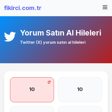
fikirci.com.tr
Yorum Satın Al Hileleri
Twitter (X) yorum satın al
hileleri
10
10